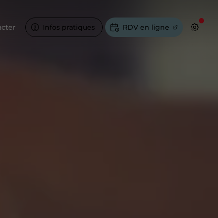
acter
Infos pratiques
RDV en ligne