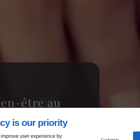
ien-être au
cy is our priority
 improve user experience by