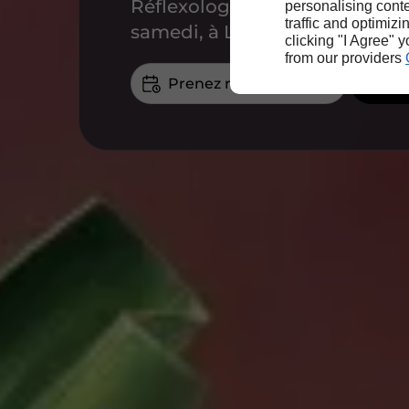
Réflexologue qualifiée à votre
personalising conte
traffic and optimizi
samedi, à Lillebonne
clicking "I Agree" 
from our providers
Prenez rendez-vous
06