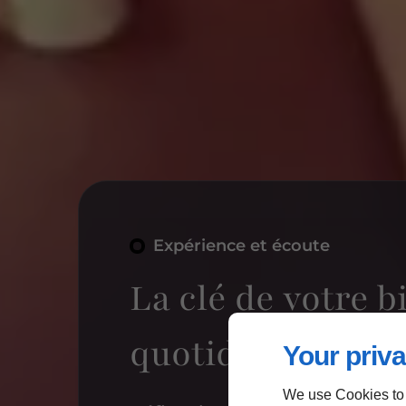
Expérience et écoute
La clé de votre b
quotidien
Your priva
We use Cookies to